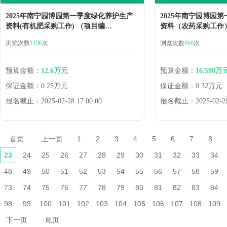
2025年南宁园博园第一季度绿化养护生产
2025年南宁园博园
资料(有机肥采购工作) （项目编
资料（农药采购工作
号:2025YBY-YRB-HW03）竞价采购公告
号:2025YBY-YRB
浏览次数
1196
次
浏览次数
966
次
预算金额：
12.6万元
预算金额：
16.598万
保证金额：
0.25万元
保证金额：
0.32万元
报名截止：
2025-02-28 17:00:00
报名截止：
2025-02-2
首页
上一页
1
2
3
4
5
6
7
8
23
24
25
26
27
28
29
30
31
32
33
34
48
49
50
51
52
53
54
55
56
57
58
59
73
74
75
76
77
78
79
80
81
82
83
84
98
99
100
101
102
103
104
105
106
107
108
109
下一页
尾页