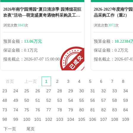
2026年南宁园博园“夏日清凉季 园博烟花狂
2026-2027年度
欢夜”活动—萌宠盛夏奇遇物料采购及工作
品采购工作（重2） （项
执行项目
ZCBZB-HW02（
浏览次数
1843
次
浏览次数
3972
次
预算金额：
13.06万元
预算金额：
10.2238
保证金额：
0.1万元
保证金额：
0.2万元
报名截止：
2026-07-07 15:00:00
报名截止：
2026-07-0
首页
上一页
1
2
3
4
5
6
7
8
23
24
25
26
27
28
29
30
31
32
33
34
48
49
50
51
52
53
54
55
56
57
58
59
73
74
75
76
77
78
79
80
81
82
83
84
98
99
100
101
102
103
104
105
106
107
108
109
下一页
尾页