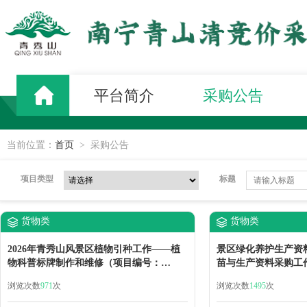
平台简介
采购公告
当前位置：
首页
>
采购公告
项目类型
标题
货物类
货物类
2026年青秀山风景区植物引种工作——植
景区绿化养护生产资
物科普标牌制作和维修（项目编号：
苗与生产资料采购工
2026QXS-YJZX-HW001）竞价采购公告
种植种苗及生产资料采
浏览次数
971
次
浏览次数
1495
次
半年生产资料采购—
工作） （项目编号: 20