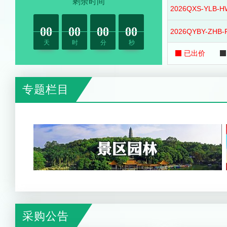
剩余时间
2026QXS-YLB-H
项目编号：2026QXS-GSB-ZH04
00
00
00
00
01
00
01
00
01
00
01
00
01
01
01
01
2026QYBY-ZHB-
【货物类】
景区绿化养护生产资料及日常花卉种植种苗与生产资料采购工作——景区日常花卉种植种苗及生产资料采购工作（2026年上半年生产资料采购——农药采
项目编号：2026QXS-HHGS-WL01(重1）
已出价
2025QXS-GSB-Z
专题栏目
2025QXS-YLB-F
2025QXS-YLB
2025YBY-YRB-H
2025QYBY-ZHB-
2025QYBY-ZHB-
采购公告
2024QXS-YJZX-