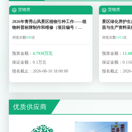
2024QXS-LYB-C
货物类
货物类
2024YBY-YRB-
2026年青秀山风景区植物引种工作——植
景区绿化养护生
物科普标牌制作和维修（项目编号：
苗与生产资料采
2024YBY-YRB-JX
2026QXS-YJZX-HW001）竞价采购公告
种植种苗及生产资
浏览次数
840
次
浏览次数
1412
次
半年生产资料采
2024QXS-YJZX-
工作） （项目编号:
WL04）竞价采
预算金额：
4.7938万元
预算金额：
11.
2024QXS-YJZX-
保证金额：
0.1万元
保证金额：
0.1
报名截止：
2026-08-10 18:00:00
报名截止：
2026-
2024QYBY-ZHB
2023QXS-YJGS
优质供应商