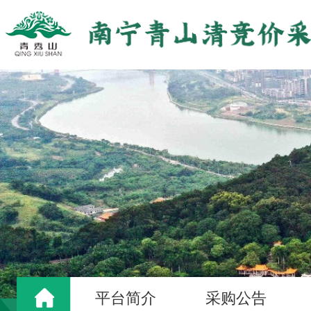
【货物类】
2026-2027年度南宁园博园公司劳保防护用
项目编号：2026YBY-ZCBZB-HW02（重2）
【服务类】
2026年至2027年青秀山东区美食配套服务区招商工作 项目编号【2026QXS
项目编号：2026QXS-WCGS-ZS01-ZS07
【服务类】
青秀山风景区2026年 “南宁夜花园”活动外聘安保服务采购（项目编号：202
项目编号：2026QXS-BWB-FW01
【服务类】
2026年南宁夜花园广告宣传采购工作 中选公
项目编号：2026QXS-WCGS-FW10
【货物类】
2026年青秀山风景区第三季度绿化养护生产资料（化肥采购工作）（项目编号：2
平台简介
采购公告
项目编号：2026QXS-YLB-HW14