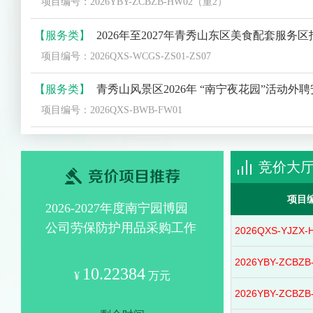
项目编号：2026YBY-ZCBZB-HW02（重2）
【服务类】
2026年至2027年青秀山东区美食配套服务区招商工作 项目编号【2026QXS
项目编号：2026QXS-WCGS-ZS01-ZS07
【服务类】
青秀山风景区2026年 “南宁夜花园”活动外聘安保服务采购（项目编号：202
项目编号：2026QXS-BWB-FW01
【服务类】
2026年南宁夜花园广告宣传采购工作 中选公
项目编号：2026QXS-WCGS-FW10
竞价大
【货物类】
2026年青秀山风景区第三季度绿化养护生产资料（化肥采购工作）（项目编号：2
项目
2026-2027年度南宁园博园
项目编号：2026QXS-YLB-HW14
公司劳保防护用品采购工作
2026QXS-YJZX-
（重1） （项目编
【货物类】
2026年青秀山风景区第三季度绿化养护生产资料（园林用品类采购工作）（项目编号：
号:2026YBY-ZCBZB-
10.22384
项目编号：2026QXS-YLB-HW15
¥
万元
HW02（重1）竞价采购公告
2026YBY-ZCBZB
【货物类】
2026年景区基础设施设备建设提升（视频监控设备采购）项目(项目编号: 202