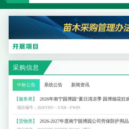
【货物类】
2026年青秀山风景区第三季度绿化养护生产资料（园林用品类采购工作）（项目编号：
项目编号：2026QXS-YLB-HW15
【货物类】
2026年景区基础设施设备建设提升（视频监控设备采购）项目(项目编号: 202
项目编号：2026QXS-GSB-ZH04
【货物类】
景区绿化养护生产资料及日常花卉种植种苗与生产资料采购工作——景区日常花卉种植种苗及生产资料采购工作（2026年上半年生产资料采购——农药采
项目编号：2026QXS-HHGS-WL01(重1）
采购信息
【货物类】
2026年青秀山风景区第三季度绿化养护生产资料（农药采购工作） （项目编号：2
中标公告
系统公告
新闻资讯
项目编号：2026QXS-YLB-HW13
【服务类】
2026年南宁园博园“夏日清凉季 园博烟花狂欢夜”活动—萌宠盛夏奇
项目编号：2026YBY—YXB—FW09
【货物类】
2026-2027年度南宁园博园公司劳保防护用