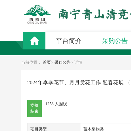
平台简介
采购公告
当前位置：
首页
>
采购公告
>
详情
2024年季季花节、月月赏花工作-迎春花展 （
1258
人围观
竞价
结束
项目类型
苗木采购类