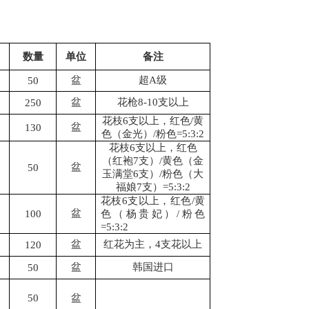
）
数量
单位
备注
盆
超
A级
50
盆
花枪
8-10支以上
250
花枝
6支以上，红色/黄
盆
130
色（金光）/粉色=5:3:2
花枝
6支以上，红色
（红袍7支）/黄色（金
盆
50
玉满堂6支）/粉色（大
福娘7支）=5:3:2
花枝
6支以上，红色/黄
盆
100
色（杨贵妃）/粉色
=5:3:2
盆
红花为主，
4支花以上
120
盆
韩国进口
50
50
盆