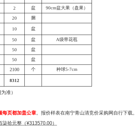
盆
90cm盆大果（盘果）
2
捆
20
盆
10
盆
A级带花苞
50
盆
50
盆
50
2100
个
种球
5-7cm
8312
期为准）
须每页都加盖公章
。
报价样表在南宁青山清竞价采购网自行下载
佰柒拾元整
（
¥
313570
.00
）