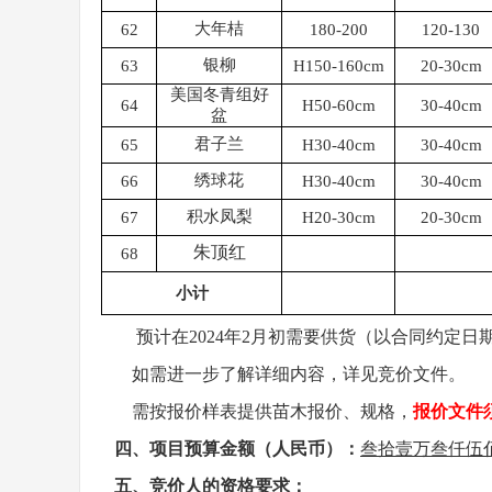
大年桔
62
180-200
120-130
银柳
63
H150-160cm
20-30cm
美国冬青组好
64
H50-60cm
30-40cm
盆
君子兰
65
H30-40cm
30-40cm
绣球花
66
H30-40cm
30-40cm
积水凤梨
67
H20-30cm
20-30cm
朱顶红
68
小计
预计在
202
4
年
2月初
需要供货
（以合同约定日
如需进一步了解详细内容，详见
竞价
文件。
需按
报价样表
提供苗木报价、规格
，
报价文件
四、项目预算金额（人民币）：
叁拾壹万叁仟伍
五、
竞价人
的资格要求：